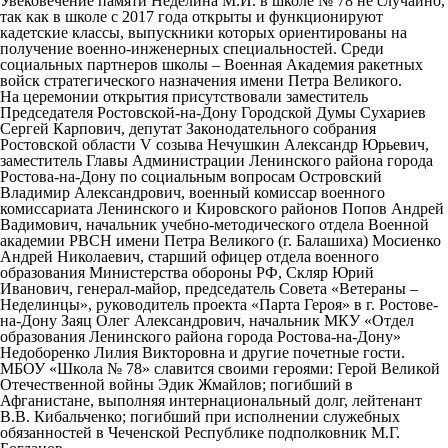
Увековечение памяти Неделина М.И. в школе № 78 не случайно,
так как в школе с 2017 года открыты и функционируют
кадетские классы, выпускники которых ориентированы на
получение военно-инженерных специальностей. Среди
социальных партнеров школы – Военная Академия ракетных
войск стратегического назначения имени Петра Великого.
На церемонии открытия присутствовали заместитель
Председателя Ростовской-на-Дону Городской Думы Сухариев
Сергей Карпович, депутат Законодательного собрания
Ростовской области V созыва Нечушкин Александр Юрьевич,
заместитель Главы Администрации Ленинского района города
Ростова-на-Дону по социальным вопросам Островский
Владимир Александрович, военный комиссар военного
комиссариата Ленинского и Кировского районов Попов Андрей
Вадимович, начальник учебно-методического отдела Военной
академии РВСН имени Петра Великого (г. Балашиха) Мосиенко
Андрей Николаевич, старший офицер отдела военного
образования Министерства обороны РФ, Скляр Юрий
Иванович, генерал-майор, председатель Совета «Ветераны –
Неделинцы», руководитель проекта «Парта Героя» в г. Ростове-
на-Дону Заяц Олег Александрович, начальник МКУ «Отдел
образования Ленинского района города Ростова-на-Дону»
Недоборенко Лилия Викторовна и другие почетные гости.
МБОУ «Школа № 78» славится своими героями: Герой Великой
Отечественной войны Эдик Жмайлов; погибший в
Афганистане, выполняя интернациональный долг, лейтенант
В.В. Кибальченко; погибший при исполнении служебных
обязанностей в Чеченской Республике подполковник М.Г.