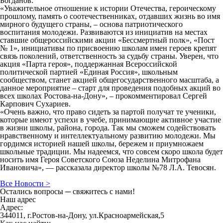
Богданов.
«Уважительное отношение к истории Отечества, героическому
прошлому, память о соотечественниках, отдавших жизнь во имя
мирного будущего страны, – основа патриотического
воспитания молодежи. Развиваются из инициатив на местах
ставшие общероссийскими акции «Бессмертный полк», «Пост
№ 1», инициативы по присвоению школам имен героев крепят
связь поколений, ответственность за судьбу страны. Уверен, что
акция «Парта героя», поддержанная Всероссийской
политической партией «Единая Россия», школьным
сообществом, станет акцией общегосударственного масштаба, а
данное мероприятие – старт для проведения подобных акций во
всех школах Ростова-на-Дону», – прокомментировал Сергей
Карпович Сухариев.
«Очень важно, что право сидеть за партой получат те ученики,
которые имеют успехи в учебе, принимающие активное участие
в жизни школы, района, города. Так мы сможем содействовать
нравственному и интеллектуальному развитию молодежи. Мы
гордимся историей нашей школы, бережем и приумножаем
школьные традиции. Мы надеемся, что совсем скоро школа будет
носить имя Героя Советского Союза Неделина Митрофана
Ивановича», — рассказала директор школы №78 Л.А. Тевосян.
Все Новости >
Остались вопросы ─ свяжитесь с нами!
Наш адрес
Адрес:
344011, г.Ростов-на-Дону, ул.Красноармейская,5