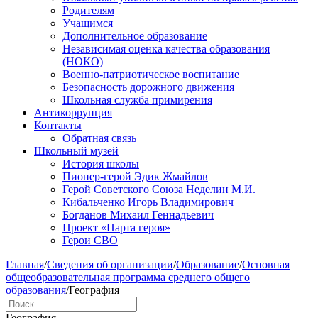
Родителям
Учащимся
Дополнительное образование
Независимая оценка качества образования
(НОКО)
Военно-патриотическое воспитание
Безопасность дорожного движения
Школьная служба примирения
Антикоррупция
Контакты
Обратная связь
Школьный музей
История школы
Пионер-герой Эдик Жмайлов
Герой Советского Союза Неделин М.И.
Кибальченко Игорь Владимирович
Богданов Михаил Геннадьевич
Проект «Парта героя»
Герои СВО
Главная
/
Сведения об организации
/
Образование
/
Основная
общеобразовательная программа среднего общего
образования
/
География
География