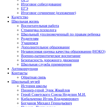
Итоговое собеседование
ЕГЭ
Итоговое сочинение (изложение)
Кадетство
Школьная жизнь
Воспитательная работа
Страничка психолога
Школьный уполномоченный по правам ребенка
Родителям
Учащимся
Дополнительное образование
Независимая оценка качества образования (НОКО)
Военно-патриотическое воспитание
Безопасность дорожного движения
Школьная служба примирения
Антикоррупция
Контакты
Обратная связь
Школьный музей
История школы
Пионер-герой Эдик Жмайлов
Герой Советского Союза Неделин М.И.
Кибальченко Игорь Владимирович
Богданов Михаил Геннадьевич