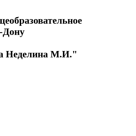
щеобразовательное
а-Дону
а Неделина М.И."