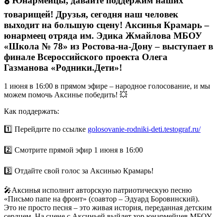
🎖️ Юнармейцы, давайте поддержим наших
товарищей! Друзья, сегодня наш человек
выходит на большую сцену! Аксинья Крамарь –
юнармеец отряда им. Эдика Жмайлова МБОУ
«Школа № 78» из Ростова-на-Дону – выступает в
финале Всероссийского проекта Олега
Газманова «Родники.Дети»!
1 июня в 16:00 в прямом эфире – народное голосование, и мы
можем помочь Аксинье победить! 💥
Как поддержать:
1️⃣ Перейдите по ссылке
golosovanie-rodniki-deti.testograf.ru/
2️⃣ Смотрите прямой эфир 1 июня в 16:00
3️⃣ Отдайте свой голос за Аксинью Крамарь!
🎤Аксинья исполнит авторскую патриотическую песню
«Письмо папе на фронт» (соавтор – Эдуард Боровинский).
Это не просто песня – это живая история, переданная детским
сердцем. На сцене с Аксиньей выйдет хор юнармейцев МБОУ