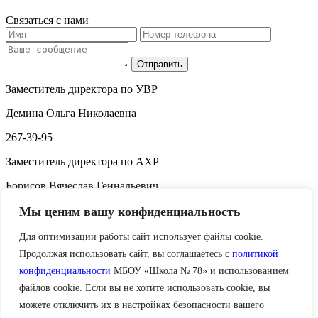
Связаться с нами
Заместитель директора по УВР
Демина Ольга Николаевна
267-39-95
Заместитель директора по АХР
Борисов Вячеслав Геннадьевич
282-60-41
Мы ценим вашу конфиденциальность
Главный бухгалтер
Для оптимизации работы сайт использует файлы cookie.
Продолжая использовать сайт, вы соглашаетесь с
политикой
Вернета Екатерина Михайловна
конфиденциальности
МБОУ «Школа № 78» и использованием
267-32-95
файлов cookie. Если вы не хотите использовать cookie, вы
можете отключить их в настройках безопасности вашего
Остались вопросы - свяжитесь с нами!