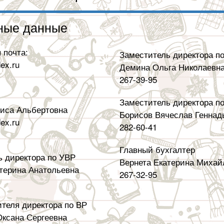
ные данные
 почта:
Заместитель директора п
ex.ru
Демина Ольга Николаевн
267-39-95
Заместитель директора п
риса Альбертовна
Борисов Вячеслав Геннад
ex.ru
282-60-41
Главный бухгалтер
ь директора по УВР
Вернета Екатерина Михай
терина Анатольевна
267-32-95
ителя директора по ВР
ксана Сергеевна