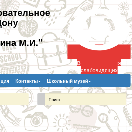
овательное
Дону
ина М.И."
Версия сайта для
слабовидящих
пция
Контакты
Школьный музей