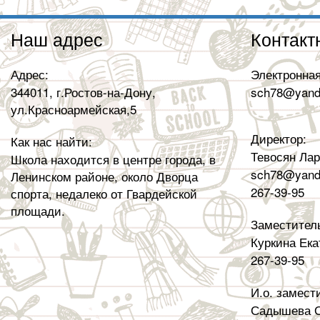
Наш адрес
Контакт
Адрес:
Электронная
344011, г.Ростов-на-Дону,
sch78@yand
ул.Красноармейская,5
Директор:
Как нас найти:
Тевосян Ла
Школа находится в центре города, в
sch78@yand
Ленинском районе, около Дворца
267-39-95
спорта, недалеко от Гвардейской
площади.
Заместител
Куркина Ека
267-39-95
И.о. замест
Садышева О