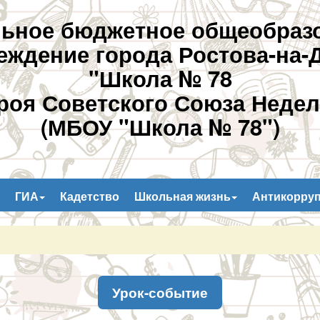
ьное бюджетное общеобраз
еждение города Ростова-на-
"Школа № 78
роя Советского Союза Недел
(МБОУ "Школа № 78")
ГИА
Кадетство
Школьная жизнь
Антикорру
Урок-событие