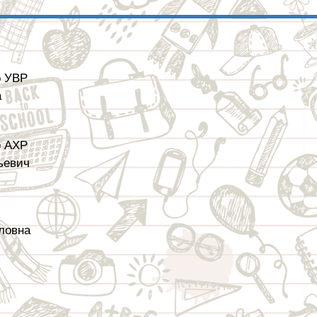
о УВР
а
о АХР
ьевич
ловна