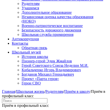
Родителям
Учащимся
Дополнительное образование
Независимая оценка качества образования
(НОКО)
Военно-патриотическое воспитание
Безопасность дорожного движения
Школьная служба примирения
Антикоррупция
Контакты
Обратная связь
Школьный музей
История школы
Пионер-герой Эдик Жмайлов
Герой Советского Союза Неделин М.И.
Кибальченко Игорь Владимирович
Богданов Михаил Геннадьевич
Проект «Парта героя»
Герои СВО
Главная
/
Школьная жизнь
/
Родителям
/
Приём в школу
/
Приём в
профильный класс
Приём в профильный класс