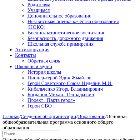
Родителям
Учащимся
Дополнительное образование
Независимая оценка качества образования
(НОКО)
Военно-патриотическое воспитание
Безопасность дорожного движения
Школьная служба примирения
Антикоррупция
Контакты
Обратная связь
Школьный музей
История школы
Пионер-герой Эдик Жмайлов
Герой Советского Союза Неделин М.И.
Кибальченко Игорь Владимирович
Богданов Михаил Геннадьевич
Проект «Парта героя»
Герои СВО
Главная
/
Сведения об организации
/
Образование
/
Основная
общеобразовательная программа основного общего
образования
Основная общеобразовательная программа основного общего