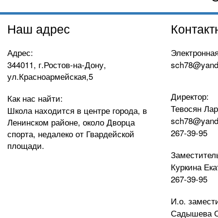
Наш адрес
Контакт
Адрес:
Электронная
344011, г.Ростов-на-Дону,
sch78@yand
ул.Красноармейская,5
Директор:
Как нас найти:
Тевосян Ла
Школа находится в центре города, в
sch78@yand
Ленинском районе, около Дворца
267-39-95
спорта, недалеко от Гвардейской
площади.
Заместител
Куркина Ека
267-39-95
И.о. замест
Садышева О