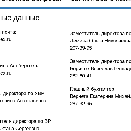
ные данные
 почта:
Заместитель директора п
ex.ru
Демина Ольга Николаевн
267-39-95
Заместитель директора п
риса Альбертовна
Борисов Вячеслав Геннад
ex.ru
282-60-41
Главный бухгалтер
ь директора по УВР
Вернета Екатерина Михай
терина Анатольевна
267-32-95
ителя директора по ВР
ксана Сергеевна