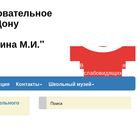
овательное
Дону
ина М.И."
Версия сайта для
слабовидящих
пция
Контакты
Школьный музей
ельного