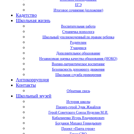
ЕГЭ
Итоговое сочинение (изложение)
Кадетство
Школьная жизнь
Воспитательная работа
Страничка психолога
Школьный уполномоченный по правам ребенка
Родителям
Учащимся
Дополнительное образование
Независимая оценка качества образования (НОКО)
Военно-патриотическое воспитание
Безопасность дорожного движения
Школьная служба примирения
Антикоррупция
Контакты
Обратная связь
Школьный музей
История школы
Пионер-герой Эдик Жмайлов
Герой Советского Союза Неделин М.И.
Кибальченко Игорь Владимирович
Богданов Михаил Геннадьевич
Проект «Парта героя»