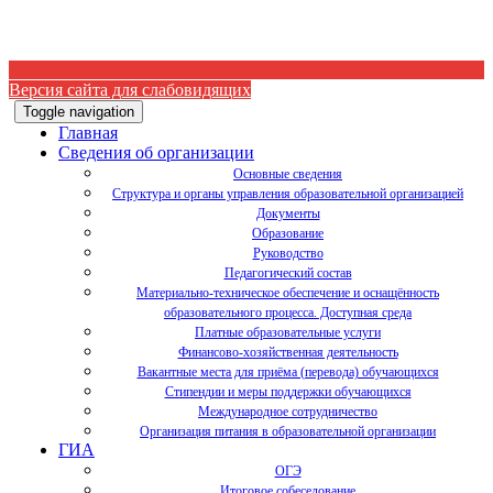
Версия сайта для слабовидящих
Toggle navigation
Главная
Сведения об организации
Основные сведения
Структура и органы управления образовательной организацией
Документы
Образование
Руководство
Педагогический состав
Материально-техническое обеспечение и оснащённость
образовательного процесса. Доступная среда
Платные образовательные услуги
Финансово-хозяйственная деятельность
Вакантные места для приёма (перевода) обучающихся
Стипендии и меры поддержки обучающихся
Международное сотрудничество
Организация питания в образовательной организации
ГИА
ОГЭ
Итоговое собеседование