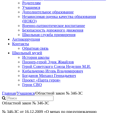
Родителям
Учащимся
Дополнительное образование
Независимая оценка качества образования
(НОКО)
Военно-патриотическое воспитание
Безопасность дорожного движения
Школьная служба примирения
Антикоррупция
Контакты
Обратная связь
Школьный музей
История школы
Пионер-герой Эдик Жмайлов
Герой Советского Союза Неделин М.И.
Кибальченко Игорь Владимирович
Богданов Михаил Геннадьевич
Проект «Парта героя»
Герои СВО
Главная
/
Учащимся
/
Областной закон № 346-ЗС
Областной закон № 346-ЗС
№ 346-ЗС от 16.12.2009 «О мерах по предупреждению