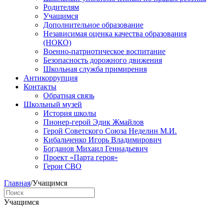
Родителям
Учащимся
Дополнительное образование
Независимая оценка качества образования
(НОКО)
Военно-патриотическое воспитание
Безопасность дорожного движения
Школьная служба примирения
Антикоррупция
Контакты
Обратная связь
Школьный музей
История школы
Пионер-герой Эдик Жмайлов
Герой Советского Союза Неделин М.И.
Кибальченко Игорь Владимирович
Богданов Михаил Геннадьевич
Проект «Парта героя»
Герои СВО
Главная
/
Учащимся
Учащимся