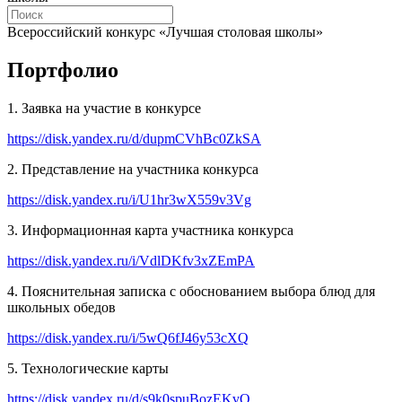
Всероссийский конкурс «Лучшая столовая школы»
Портфолио
1. Заявка на участие в конкурсе
https://disk.yandex.ru/d/dupmCVhBc0ZkSA
2. Представление на участника конкурса
https://disk.yandex.ru/i/U1hr3wX559v3Vg
3. Информационная карта участника конкурса
https://disk.yandex.ru/i/VdlDKfv3xZEmPA
4. Пояснительная записка с обоснованием выбора блюд для
школьных обедов
https://disk.yandex.ru/i/5wQ6fJ46y53cXQ
5. Технологические карты
https://disk.yandex.ru/d/s9k0spuBozEKvQ