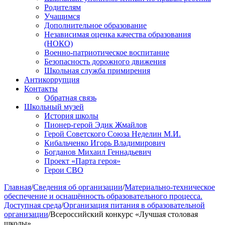
Родителям
Учащимся
Дополнительное образование
Независимая оценка качества образования
(НОКО)
Военно-патриотическое воспитание
Безопасность дорожного движения
Школьная служба примирения
Антикоррупция
Контакты
Обратная связь
Школьный музей
История школы
Пионер-герой Эдик Жмайлов
Герой Советского Союза Неделин М.И.
Кибальченко Игорь Владимирович
Богданов Михаил Геннадьевич
Проект «Парта героя»
Герои СВО
Главная
/
Сведения об организации
/
Материально-техническое
обеспечение и оснащённость образовательного процесса.
Доступная среда
/
Организация питания в образовательной
организации
/
Всероссийский конкурс «Лучшая столовая
школы»